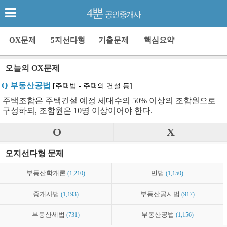
4뿐
공인중개사
OX문제
5지선다형
기출문제
핵심요약
오늘의 OX문제
Q
부동산공법
[주택법 - 주택의 건설 등]
주택조합은 주택건설 예정 세대수의 50% 이상의 조합원으로
구성하되, 조합원은 10명 이상이어야 한다.
O
X
오지선다형 문제
부동산학개론
(1,210)
민법
(1,150)
중개사법
(1,193)
부동산공시법
(917)
부동산세법
(731)
부동산공법
(1,156)