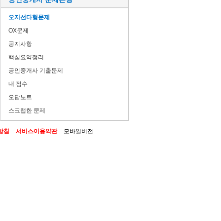
오지선다형문제
OX문제
공지사항
핵심요약정리
공인중개사 기출문제
내 점수
오답노트
스크랩한 문제
방침
서비스이용약관
모바일버전