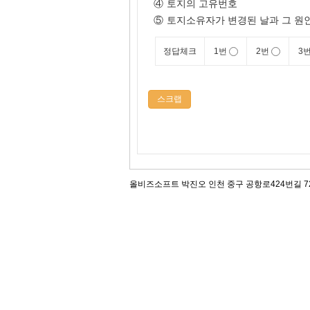
④
토지의 고유번호
⑤
토지소유자가 변경된 날과 그 원
정답체크
1번
2번
3
스크랩
올비즈소프트 박진오 인천 중구 공항로424번길 72, 12