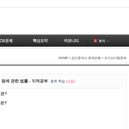
토지
공인중개사
1
국토의
1
HOME
> 공인중개사 문제은행 > 오지선다형문제
건물
계약
2
공급
등에 관한 법률 - 지적공부
총
회 학습
(오답)
변경
2
것은?
부동산
개업공인중개사
1
것은?
1