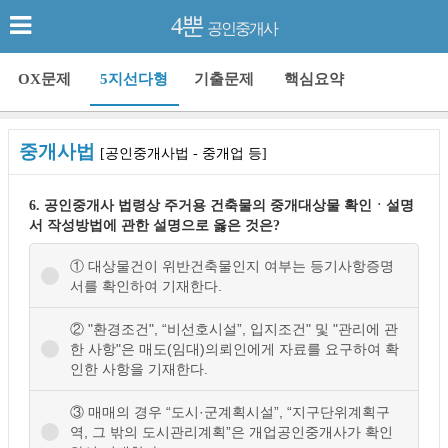
4뿐
공인중개사
OX문제
5지선다형
기출문제
핵심요약
중개사법
[공인중개사법 - 중개업 등]
6. 공인중개사 법령상 주거용 건축물의 중개대상물 확인ㆍ설명
서 작성방법에 관한 설명으로 옳은 것은?
① 대상물건이 위반건축물인지 여부는 등기사항증명
서를 확인하여 기재한다.
② "환경조건", “비선호시설”, 입지조건" 및 "관리에 관
한 사항"은 매도(임대)의뢰인에게 자료를 요구하여 확
인한 사항을 기재한다.
③ 매매의 경우 “도시·군계획시설”, “지구단위계획구
역, 그 밖의 도시관리계획”은 개업공인중개사가 확인