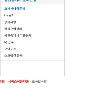
오지선다형문제
OX문제
공지사항
핵심요약정리
공인중개사 기출문제
내 점수
오답노트
스크랩한 문제
방침
서비스이용약관
모바일버전