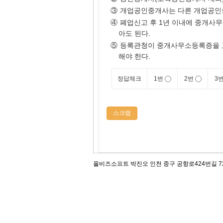
③
개업공인중개사는 다른 개업공인
④
폐업신고 후 1년 이내에 중개사
아도 된다.
⑤
등록관청이 중개사무소등록증을 교
해야 한다.
정답체크
1번
2번
3
스크랩
올비즈소프트 박진오 인천 중구 공항로424번길 72, 12