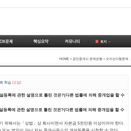
토지
공인중개사
국토의
HOME
> 공인중개사 문제은행 > 오지선다형문제
건물
공급
1
부동산
2
회 학습
(오답)
변경
설등록에 관한 설명으로 틀린 것은?(다른 법률에 의해 중개업을 할 수
계약
3
개업공인중개사
설등록에 관한 설명으로 틀린 것은?(다른 법률에 의해 중개업을 할 수
1
 위해서는「상법」상 회사이면서 자본금 5천만원 이상이어야 한다.
 또는 법인이 아닌 자는 중개사무소의 개설등록을 신청할 수 없다.