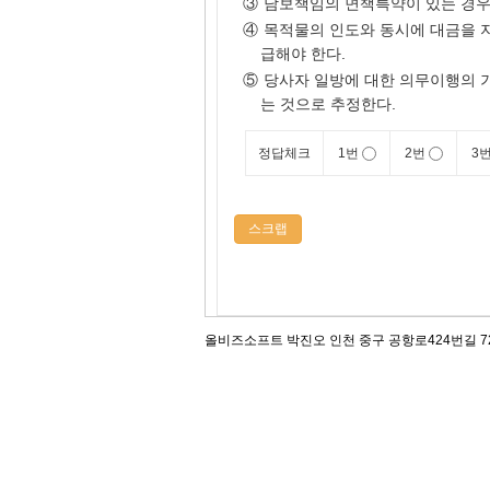
③
담보책임의 면책특약이 있는 경우,
④
목적물의 인도와 동시에 대금을 지
급해야 한다.
⑤
당사자 일방에 대한 의무이행의 
는 것으로 추정한다.
정답체크
1번
2번
3
스크랩
올비즈소프트 박진오 인천 중구 공항로424번길 72, 12