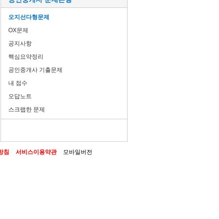
오지선다형문제
OX문제
공지사항
핵심요약정리
공인중개사 기출문제
내 점수
오답노트
스크랩한 문제
방침
서비스이용약관
모바일버전