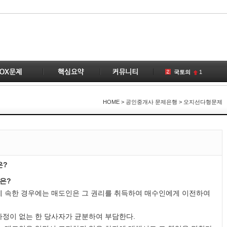
국토의
1
토지
1
공인중개사
1
HOME
> 공인중개사 문제은행 > 오지선다형문제
건물
1
이전
공급
계약
2
은?
부동산
1
변경
2
것은?
1
게 속한 경우에는 매도인은 그 권리를 취득하여 매수인에게 이전하여
사정이 없는 한 당사자가 균분하여 부담한다.