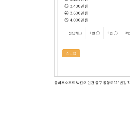
③
3,400만원
④
3,600만원
⑤
4,000만원
정답체크
1번
2번
3
스크랩
올비즈소프트 박진오 인천 중구 공항로424번길 72, 12