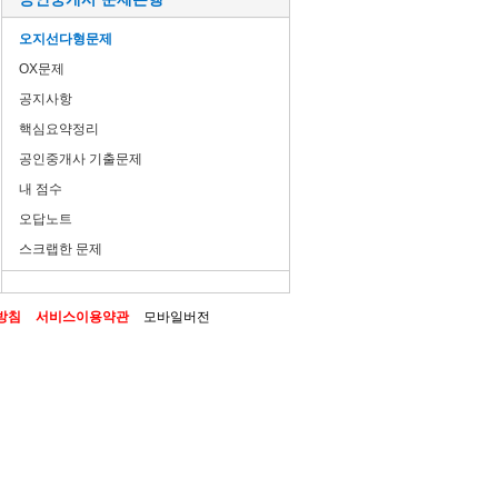
오지선다형문제
OX문제
공지사항
핵심요약정리
공인중개사 기출문제
내 점수
오답노트
스크랩한 문제
방침
서비스이용약관
모바일버전