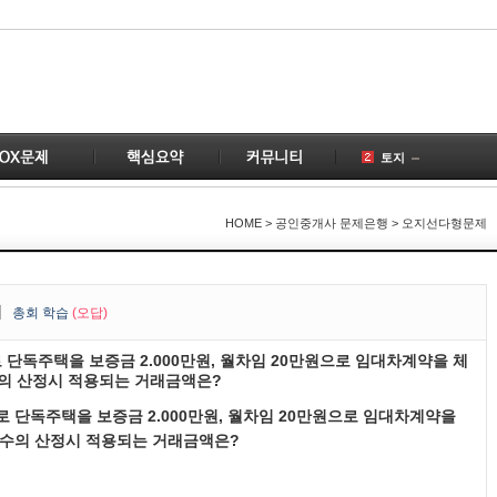
토지
공인중개사
건물
1
HOME
> 공인중개사 문제은행 > 오지선다형문제
국토의
1
부동산
3
공급
법
총
회 학습
(오답)
계약
2
 단독주택을 보증금 2.000만원, 월차임 20만원으로 임대차계약을 체
개업공인중개사
1
의 산정시 적용되는 거래금액은?
변경
2
로 단독주택을 보증금 2.000만원, 월차임 20만원으로 임대차계약을
1
수의 산정시 적용되는 거래금액은?