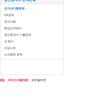
오지선다형문제
OX문제
공지사항
핵심요약정리
공인중개사 기출문제
내 점수
오답노트
스크랩한 문제
방침
서비스이용약관
모바일버전