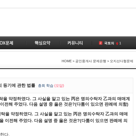
국토의
1
토지
1
공인중개사
1
HOME
> 공인중개사 문제은행 > 오지선다형문제
이전
1
공급
1
건물
3
의 등기에 관한 법률
총
회 학습
(오답)
부동산
의신탁을 약정하였다. 그 사실을 알고 있는 丙은 명의수탁자 乙과의 매매계
계약
1
이전해 주었다. 다음 설명 중 옳은 것은?(다툼이 있으면 판례에 의함)
개업공인중개사
1
명의신탁을 약정하였다. 그 사실을 알고 있는 丙은 명의수탁자 乙과의 매매
1
 이전해 주었다. 다음 설명 중 옳은 것은?(다툼이 있으면 판례에 의
한다.