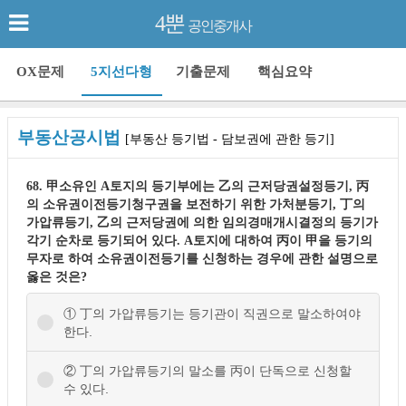
4뿐
공인중개사
OX문제
5지선다형
기출문제
핵심요약
부동산공시법
[부동산 등기법 - 담보권에 관한 등기]
68. 甲소유인 A토지의 등기부에는 乙의 근저당권설정등기, 丙
의 소유권이전등기청구권을 보전하기 위한 가처분등기, 丁의
가압류등기, 乙의 근저당권에 의한 임의경매개시결정의 등기가
각기 순차로 등기되어 있다. A토지에 대하여 丙이 甲을 등기의
무자로 하여 소유권이전등기를 신청하는 경우에 관한 설명으로
옳은 것은?
① 丁의 가압류등기는 등기관이 직권으로 말소하여야
한다.
② 丁의 가압류등기의 말소를 丙이 단독으로 신청할
수 있다.