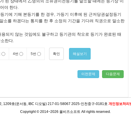
기가 된 상태에서 乙명의의 소유권이전등기를 말소할 때에는 등기상 이
어야 한다.
등기에 기해 본등기를 한 경우, 가등기 이후에 된 근저당권설정등기
말소를 하겠다는 통지를 한 후 소정의 기간을 기다려 직권으로 말소한
허용되지 않는 것임에도 불구하고 등기관의 착오로 등기가 완료된 때
말소한다.
확인
해설보기
번
4번
5번
이전문제
다음문제
09호(운서동, IBC 디오빌) 217-01-58067 2025-인천중구-0181호
개인정보처리
Copyright © 2014~2026 올비즈소프트 All rights reserved.