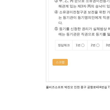
③
甲, 乙, 丙 순으로 소유권이전등
해관계 있는 제3자 丙의 승낙이 있
④
소유권이전청구권 보전을 위한 가
는 등기관이 등기명의인에게 직권
다.
⑤
등기를 신청한 권리가 실체법상 
에는 등기관은 직권으로 등기를 
정답체크
1번
2번
3
스크랩
올비즈소프트 박진오 인천 중구 공항로424번길 72, 12