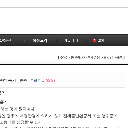
토지
공인중개사
1
국토의
1
HOME
> 공인중개사 문제은행 > 오지선다형문제
건물
계약
2
공급
한 등기 - 통칙
총
회 학습
(오답)
개업공인중개사
3
은?
부동산
변경
것은?
1
하는 것이 원칙이다.
권인 경우에 제권판결에 의하지 않고 전세금반환증서 또는 영수증에
소등기를 신청할 수 있다.