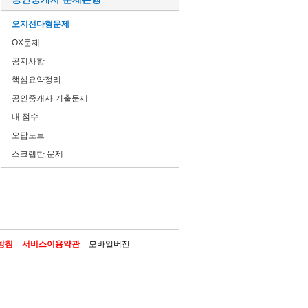
오지선다형문제
OX문제
공지사항
핵심요약정리
공인중개사 기출문제
내 점수
오답노트
스크랩한 문제
방침
서비스이용약관
모바일버전