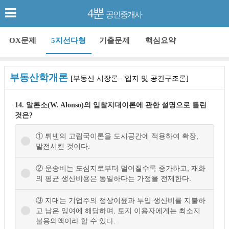
4뿐
공인중개사
OX문제
5지선다형
기출문제
핵심요약
부동산학개론
[부동산 시장론 - 입지 및 공간구조론]
14. 알론소(W. Alonso)의 입찰지대이론에 관한 설명으로 틀린
것은?
① 튀넨의 고립국이론을 도시공간에 적용하여 확장,
발전시킨 것이다.
② 운송비는 도심지로부터 멀어질수록 증가하고, 재화
의 평균 생산비용은 동일하다는 가정을 전제한다.
③ 지대는 기업주의 정상이윤과 투입 생산비를 지불하
고 남은 잉여에 해당하며, 토지 이용자에게는 최소지
불용의액이라 할 수 있다.