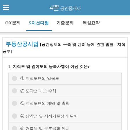
4뿐
공인중개사
OX문제
5지선다형
기출문제
핵심요약
부동산공시법
[공간정보의 구축 및 관리 등에 관한 법률 - 지적
공부]
7. 지적도 및 임야도의 등록사항이 아닌 것은?
① 지적도면의 일람도
② 도곽선과 그 수치
③ 지적도면의 제명 및 축척
④ 삼각점 및 지적기준점의 위치
⑤ 건축물 및 구조물의 위치