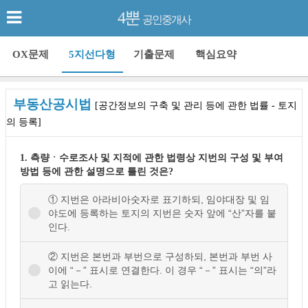
4뿐
공인중개사
OX문제
5지선다형
기출문제
핵심요약
부동산공시법
[공간정보의 구축 및 관리 등에 관한 법률 - 토지
의 등록]
1. 측량ㆍ수로조사 및 지적에 관한 법령상 지번의 구성 및 부여
방법 등에 관한 설명으로 틀린 것은?
① 지번은 아라비아숫자로 표기하되, 임야대장 및 임
야도에 등록하는 토지의 지번은 숫자 앞에 “산”자를 붙
인다.
② 지번은 본번과 부번으로 구성하되, 본번과 부번 사
이에 “－” 표시로 연결한다. 이 경우 “－” 표시는 “의”라
고 읽는다.