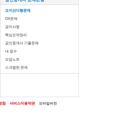
오지선다형문제
OX문제
공지사항
핵심요약정리
공인중개사 기출문제
내 점수
오답노트
스크랩한 문제
방침
서비스이용약관
모바일버전