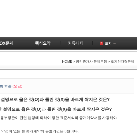
토지
공인중개사
국토의
HOME
> 공인중개사 문제은행 > 오지선다형문제
건물
공급
1
부동산
2
회 학습
(오답)
변경
설명으로 옳은 것(O)과 틀린 것(X)을 바르게 짝지은 것은?
계약
3
개업공인중개사
설명으로 옳은 것(O)과 틀린 것(X)을 바르게 짝지은 것은?
1
교통부장관이 관련 법령에 의하여 정한 표준서식의 중개계약서를 사용해야
 약정이 없는 한 중개계약의 유효기간은 3월이다.