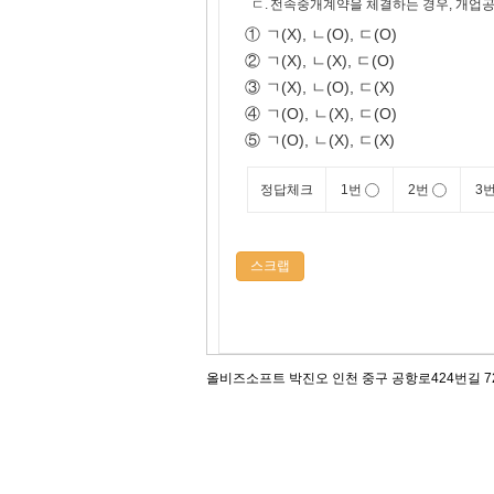
ㄷ.
전속중개계약을 체결하는 경우, 개업공
①
ㄱ(X), ㄴ(O), ㄷ(O)
②
ㄱ(X), ㄴ(X), ㄷ(O)
③
ㄱ(X), ㄴ(O), ㄷ(X)
④
ㄱ(O), ㄴ(X), ㄷ(O)
⑤
ㄱ(O), ㄴ(X), ㄷ(X)
정답체크
1번
2번
3
스크랩
올비즈소프트 박진오 인천 중구 공항로424번길 72, 12