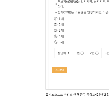
후보지(候補地)는 임지지역, 농지지역,
○
한다.
○
법지(法地)는 소유권은 인정되지만 이용
①
1개
②
2개
③
3개
④
4개
⑤
5개
정답체크
1번
2번
3
스크랩
올비즈소프트 박진오 인천 중구 공항로424번길 72, 12