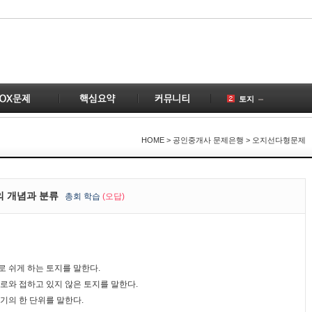
토지
공인중개사
국토의
HOME
> 공인중개사 문제은행 > 오지선다형문제
건물
공급
1
부동산
2
의 개념과 분류
총
회 학습
(오답)
변경
계약
3
개업공인중개사
1
 쉬게 하는 토지를 말한다.
로와 접하고 있지 않은 토지를 말한다.
기의 한 단위를 말한다.