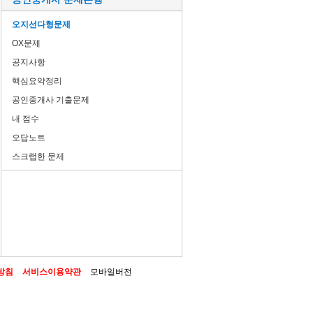
오지선다형문제
OX문제
공지사항
핵심요약정리
공인중개사 기출문제
내 점수
오답노트
스크랩한 문제
방침
서비스이용약관
모바일버전