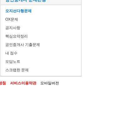
오지선다형문제
OX문제
공지사항
핵심요약정리
공인중개사 기출문제
내 점수
오답노트
스크랩한 문제
방침
서비스이용약관
모바일버전