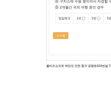
④
구치소에 수용 중이어서 자경할 수
⑤
2개월간 국외 여행 중인 경우
정답체크
1번
2번
3
스크랩
올비즈소프트 박진오 인천 중구 공항로424번길 72, 12