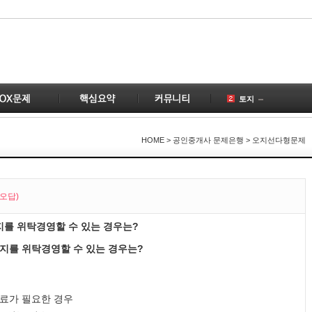
토지
공인중개사
건물
1
HOME
> 공인중개사 문제은행 > 오지선다형문제
국토의
1
공급
1
부동산
2
(오답)
계약
2
지를 위탁경영할 수 있는 경우는?
개업공인중개사
1
변경
2
농지를 위탁경영할 수 있는 경우는?
1
치료가 필요한 경우