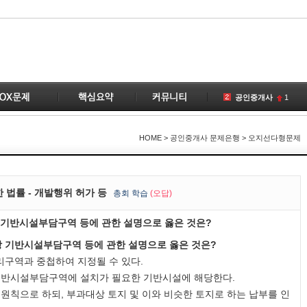
공인중개사
1
토지
1
국토의
HOME
> 공인중개사 문제은행 > 오지선다형문제
공급
1
부동산
1
변경
1
 법률 - 개발행위 허가 등
총
회 학습
(오답)
이전
3
상 기반시설부담구역 등에 관한 설명으로 옳은 것은?
건물
4
계약
1
령상 기반시설부담구역 등에 관한 설명으로 옳은 것은?
1
구역과 중첩하여 지정될 수 있다.
기반시설부담구역에 설치가 필요한 기반시설에 해당한다.
칙으로 하되, 부과대상 토지 및 이와 비슷한 토지로 하는 납부를 인