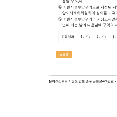
정할 수 있다.
④
기반시설부담구역으로 지정된 지
앙도시계획위원회의 심의를 거쳐야
⑤
기반시설부담구역의 지정고시일부터
년이 되는 날의 다음날에 구역의 
정답체크
1번
2번
3
스크랩
올비즈소프트 박진오 인천 중구 공항로424번길 72, 12