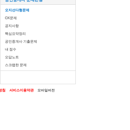
오지선다형문제
OX문제
공지사항
핵심요약정리
공인중개사 기출문제
내 점수
오답노트
스크랩한 문제
방침
서비스이용약관
모바일버전