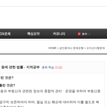
토지
공인중개사
국토의
HOME
> 공인중개사 문제은행 > 오지선다형문제
부동산
2
공급
이전
4
등에 관한 법률 - 지적공부
총
회 학습
(오답)
변경
틀린 것은?
건물
4
계약
1
틀린 것은?
1
용과 부동산과 관련된 정보의 종합적 관리ㆍ운영을 위하여 부동산종
구히 보존하여야 하며, 멸실 또는 훼손에 대비하여 이를 별도로 복