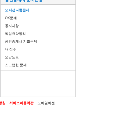
오지선다형문제
OX문제
공지사항
핵심요약정리
공인중개사 기출문제
내 점수
오답노트
스크랩한 문제
방침
서비스이용약관
모바일버전