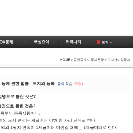
토지
공인중개사
국토의
HOME
> 공인중개사 문제은행 > 오지선다형문제
건물
공급
1
부동산
2
등에 관한 법률 - 토지의 등록
총
회 학습
(오답)
변경
설명으로 틀린 것은?
개업공인중개사
1
계약
4
설명으로 틀린 것은?
1
등록부의 등록사항이다.
역의 토지 면적은 제곱미터 이하 한 자리 단위로 한다.
 지역의 1필지 면적이 1제곱미터 미만일 때에는 1제곱미터로 한다.