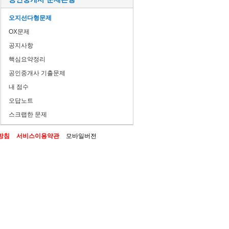
오지선다형문제
OX문제
공지사항
핵심요약정리
공인중개사 기출문제
내 점수
오답노트
스크랩한 문제
방침
서비스이용약관
모바일버전