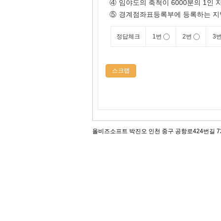
④
임야도의 축척이 6000분의 1인
⑤
경계점좌표등록부에 등록하는 지역의
정답체크
1번
2번
3
스크랩
올비즈소프트 박진오 인천 중구 공항로424번길 72, 12