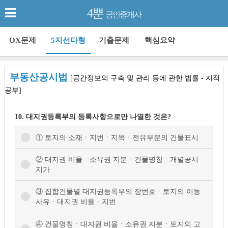
4뿐
공인중개사
OX문제
5지선다형
기출문제
핵심요약
부동산공시법
[공간정보의 구축 및 관리 등에 관한 법률 - 지적
공부]
10. 대지권등록부의 등록사항으로만 나열한 것은?
① 토지의 소재ㆍ지번ㆍ지목ㆍ전유부분의 건물표시
② 대지권 비율ㆍ소유권 지분ㆍ건물명칭ㆍ개별공시
지가
③ 집합건물별 대지권등록부의 장번호ㆍ토지의 이동
사유ㆍ대지권 비율ㆍ지번
④ 건물명칭ㆍ대지권 비율ㆍ소유권 지분ㆍ토지의 고