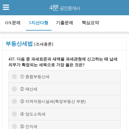
4뿐
공인중개사
OX문제
5지선다형
기출문제
핵심요약
부동산세법
[조세총론]
437. 다음 중 과세표준과 세액을 과세관청에 신고하는 때 납세
의무가 확정되는 세목으로 가장 옳은 것은?
① 종합부동산세
② 재산세
③ 지역자원시설세(특정부동산 부분)
④ 양도소득세
⑤ 인지세