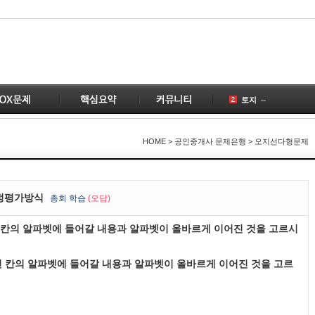
토지
공인중개사
국토의
HOME
> 공인중개사 문제은행 > 오지선다형문제
건물
공급
1
부동산
2
감정평가방식
총
회 학습
(오답)
변경
빈 칸의 알파벳에 들어갈 내용과 알파벳이 올바르게 이어진 것을 고르시
개업공인중개사
1
계약
4
 빈 칸의 알파벳에 들어갈 내용과 알파벳이 올바르게 이어진 것을 고르
1