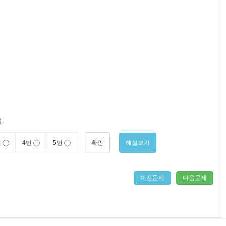
정
확인
해설보기
번
4번
5번
이전문제
다음문제