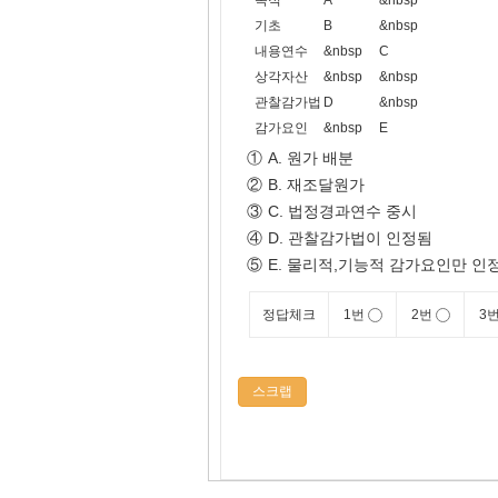
목적
A
&nbsp
기초
B
&nbsp
내용연수
&nbsp
C
상각자산
&nbsp
&nbsp
관찰감가법
D
&nbsp
감가요인
&nbsp
E
①
A. 원가 배분
②
B. 재조달원가
③
C. 법정경과연수 중시
④
D. 관찰감가법이 인정됨
⑤
E. 물리적,기능적 감가요인만 인
정답체크
1번
2번
3
스크랩