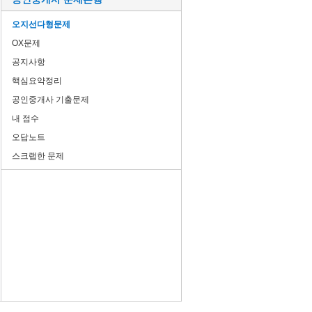
오지선다형문제
OX문제
공지사항
핵심요약정리
공인중개사 기출문제
내 점수
오답노트
스크랩한 문제