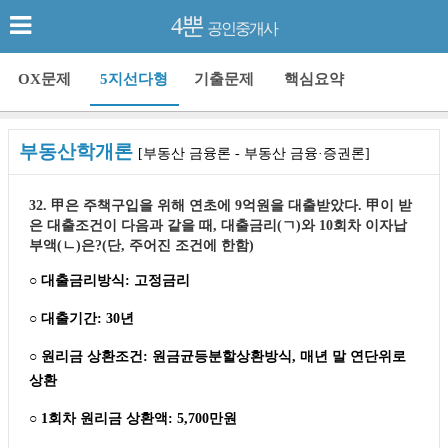
4뿐
공인중개사
OX문제
5지선다형
기출문제
핵심요약
부동산학개론
[부동산 금융론 - 부동산 금융·증권론]
32. 甲은 주책구입을 위해 연초에 9억원을 대출받았다. 甲이 받
은 대출조건이 다음과 같을 때, 대출금리(ㄱ)와 10회차 이자납
부액(ㄴ)은?(단, 주어진 조건에 한함)
○ 대출금리방식: 고정금리
○ 대출기간: 30년
○ 원리금 상환조건: 원금균등분할상환방식, 매년 말 연단위로
상환
○ 1회차 원리금 상환액: 5,700만원