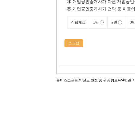
④
개업공인중개사가 다른 개업공인
⑤
개업공인중개사가 천막 등 이동이
정답체크
1번
2번
3
스크랩
올비즈소프트 박진오 인천 중구 공항로424번길 72, 12