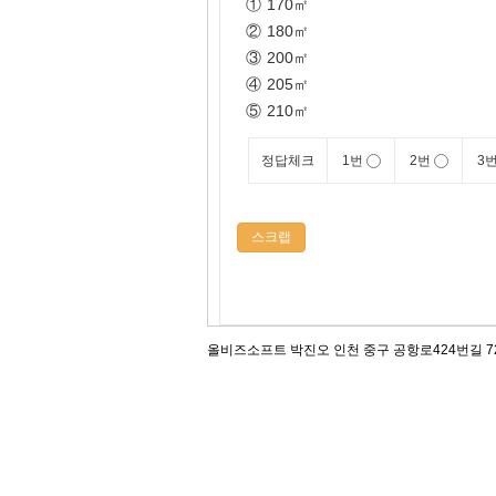
①
170㎡
②
180㎡
③
200㎡
④
205㎡
⑤
210㎡
정답체크
1번
2번
3
스크랩
올비즈소프트 박진오 인천 중구 공항로424번길 72, 12