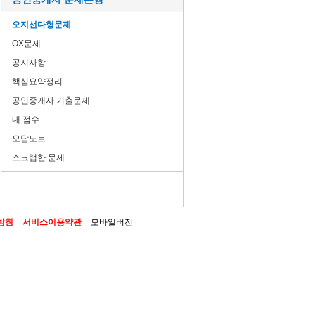
오지선다형문제
OX문제
공지사항
핵심요약정리
공인중개사 기출문제
내 점수
오답노트
스크랩한 문제
방침
서비스이용약관
모바일버전