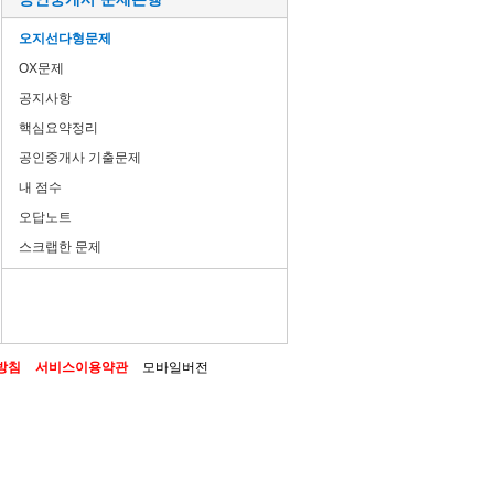
오지선다형문제
OX문제
공지사항
핵심요약정리
공인중개사 기출문제
내 점수
오답노트
스크랩한 문제
방침
서비스이용약관
모바일버전