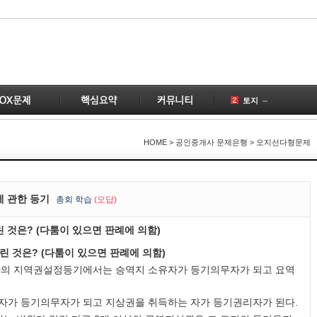
토지
국토의
공인중개사
1
HOME
> 공인중개사 문제은행 > 오지선다형문제
건물
1
이전
공급
에 관한 등기
총
회 학습
(오답)
계약
2
 것은? (다툼이 있으면 판례에 의함)
부동산
1
변경
2
린 것은? (다툼이 있으면 판례에 의함)
1
간의 지역권설정등기에서는 승역지 소유자가 등기의무자가 되고 요역
가 등기의무자가 되고 지상권을 취득하는 자가 등기권리자가 된다.