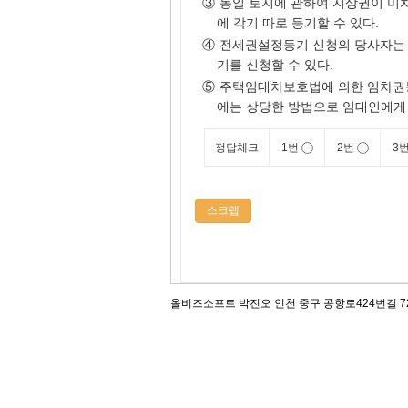
③
동일 토지에 관하여 지상권이 미치
에 각기 따로 등기할 수 있다.
④
전세권설정등기 신청의 당사자는
기를 신청할 수 있다.
⑤
주택임대차보호법에 의한 임차권등
에는 상당한 방법으로 임대인에게 
정답체크
1번
2번
3
스크랩
올비즈소프트 박진오 인천 중구 공항로424번길 72, 12