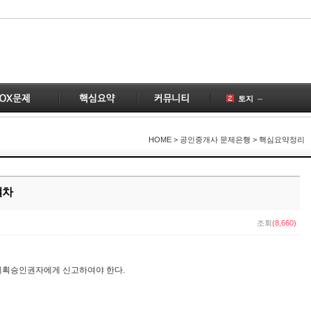
토지
공인중개사
국토의
HOME
> 공인중개사 문제은행 > 핵심요약정리
건물
공급
1
부동산
2
절차
변경
조회
(8,660)
개업공인중개사
1
계약
4
1
계획승인권자에게 신고하여야 한다.