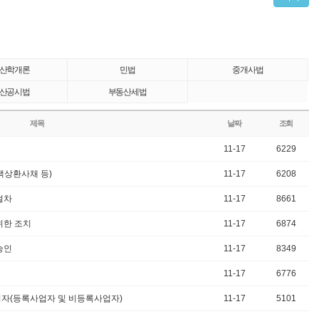
산학개론
민법
중개사법
산공시법
부동산세법
제목
날짜
조회
11-17
6229
택상환사채 등)
11-17
6208
절차
11-17
8661
위한 조치
11-17
6874
승인
11-17
8349
11-17
6776
업자(등록사업자 및 비등록사업자)
11-17
5101