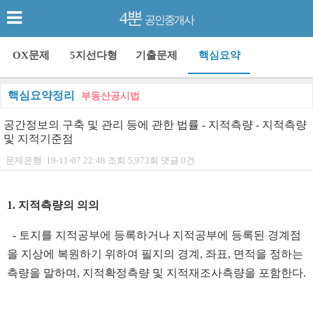
4뿐
공인중개사
OX문제
5지선다형
기출문제
핵심요약
핵심요약정리
부동산공시법
공간정보의 구축 및 관리 등에 관한 법률 - 지적측량 - 지적측량
및 지적기준점
문제은행
19-11-07 22:48
조회
5,973회
댓글
0건
본문
1. 지적측량의 의의
- 토지를 지적공부에 등록하거나 지적공부에 등록된 경계점
을 지상에 복원하기 위하여 필지의 경계, 좌표, 면적을 정하는
측량을 말하며, 지적확정측량 및 지적재조사측량을 포함한다.